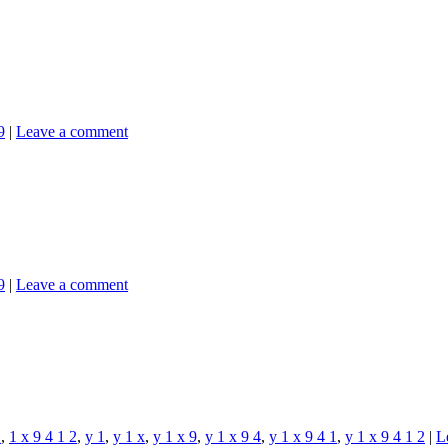
9
|
Leave a comment
9
|
Leave a comment
1
,
1 x 9 4 1 2
,
y 1
,
y 1 x
,
y 1 x 9
,
y 1 x 9 4
,
y 1 x 9 4 1
,
y 1 x 9 4 1 2
|
L