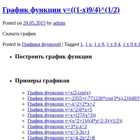
График функции y=((1-x)9/4)^(1/2)
Posted on
29.05.2015
by
admin
Скачать график
Posted in
Графики функций
|
Tagged
1
,
1 x
,
1 x 9
,
1 x 9 4
,
1 x 9 4 
Построить график функции
Примеры графиков
График функции y=x/2-cos(x)
График функции y=-2355+(-771226*cos(3*x)-216493*
График функции y=-x^2+2*x+2
График функции y=x^2-6*x+5
График функции y=x+(27/(x^3))
График функции y=(x^2+1)/((4*x^2-3)^(1/2))
График функции y=3*x-x^2
График функции y=x^3-3x+1
График функции y=x^4-2x^2+8