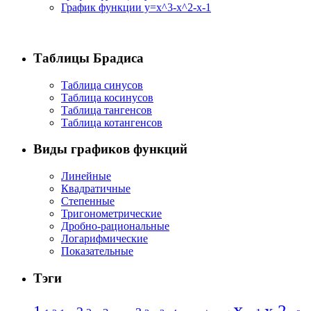
График функции y=x^3-x^2-x-1
Таблицы Брадиса
Таблица синусов
Таблица косинусов
Таблица тангенсов
Таблица котангенсов
Виды графиков функций
Линейные
Квадратичные
Степенные
Тригонометрические
Дробно-рациональные
Логарифмические
Показательные
Тэги
x
x 2