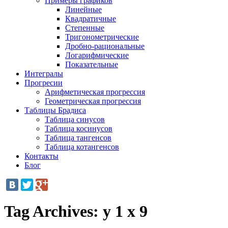
Примеры графиков
Линейные
Квадратичные
Степенные
Тригонометрические
Дробно-рациональные
Логарифмические
Показательные
Интегралы
Прогресии
Арифметическая прогрессия
Геометрическая прогрессия
Таблицы Брадиса
Таблица синусов
Таблица косинусов
Таблица тангенсов
Таблица котангенсов
Контакты
Блог
Tag Archives:
y 1 x 9