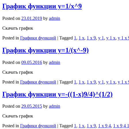
График функции y=1/x^9
Posted on
23.01.2019
by
admin
Скачать график
Posted in
Графики функций
|
Tagged
1
,
1 x
,
1 x 9
,
y 1
,
y 1 x
,
y 1 x 
График функции y=1/(x^-9)
Posted on
09.05.2016
by
admin
Скачать график
Posted in
Графики функций
|
Tagged
1
,
1 x
,
1 x 9
,
y 1
,
y 1 x
,
y 1 x 
График функции y=-((1-x)9/4)^(1/2)
Posted on
29.05.2015
by
admin
Скачать график
Posted in
Графики функций
|
Tagged
1
,
1 x
,
1 x 9
,
1 x 9 4
,
1 x 9 4 