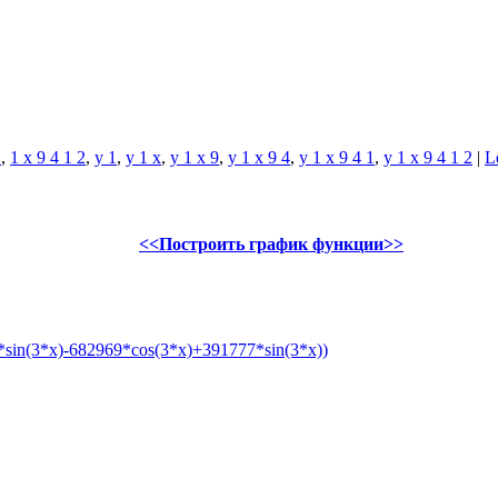
1
,
1 x 9 4 1 2
,
y 1
,
y 1 x
,
y 1 x 9
,
y 1 x 9 4
,
y 1 x 9 4 1
,
y 1 x 9 4 1 2
|
L
<<Построить график функции>>
sin(3*x)-682969*cos(3*x)+391777*sin(3*x))