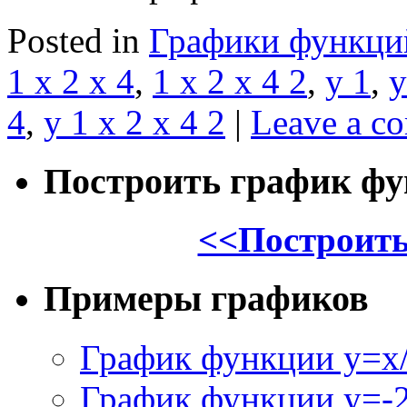
Posted in
Графики функци
1 x 2 x 4
,
1 x 2 x 4 2
,
y 1
,
y
4
,
y 1 x 2 x 4 2
|
Leave a c
Построить график ф
<<Построить
Примеры графиков
График функции y=x/
График функции y=-