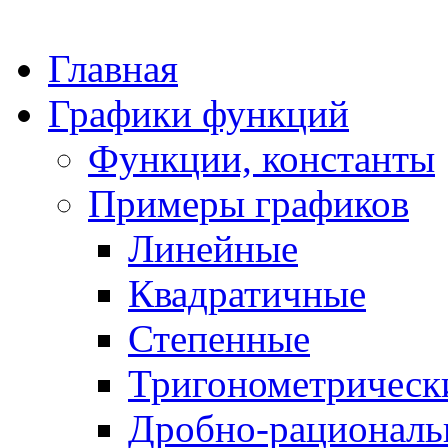
Главная
Графики функций
Функции, константы
Примеры графиков
Линейные
Квадратичные
Степенные
Тригонометрическ
Дробно-рациональ