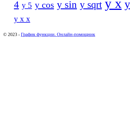
y x
y
y sin
4
y sqrt
y cos
y 5
y x x
© 2023 -
График функции. Онлайн-помощник