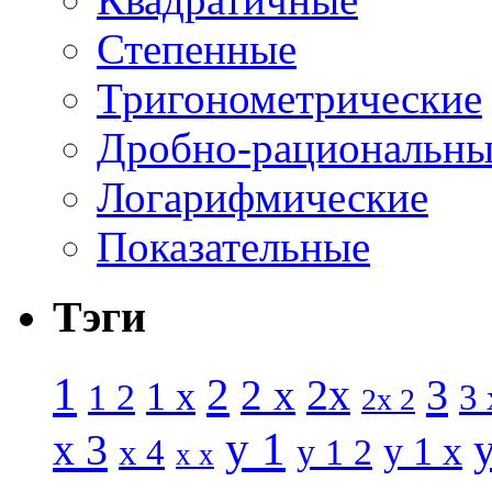
Степенные
Тригонометрические
Дробно-рациональны
Логарифмические
Показательные
Тэги
1
2
3
2 x
2x
1 x
1 2
3 
2x 2
y 1
x 3
y 1 x
x 4
y 1 2
x x