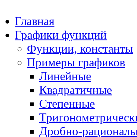
Главная
Графики функций
Функции, константы
Примеры графиков
Линейные
Квадратичные
Степенные
Тригонометрическ
Дробно-рациональ