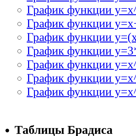
График функции y=x
График функции y=x+
График функции y=(x^
График функции y=3
График функции y=x
График функции y=x
График функции y=x^
Таблицы Брадиса