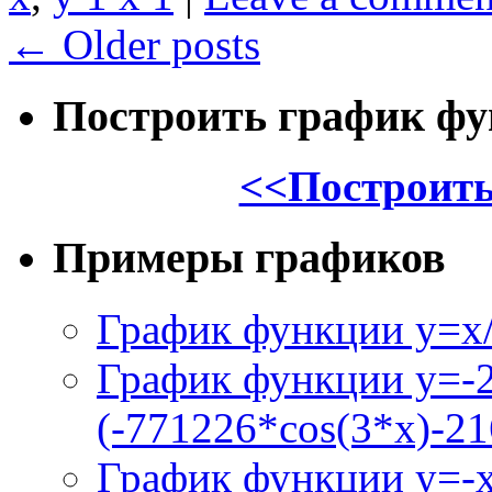
←
Older posts
Построить график ф
<<Построить
Примеры графиков
График функции y=x/
График функции y=-
(-771226*cos(3*x)-21
График функции y=-