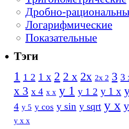
Дробно-рациональны
Логарифмические
Показательные
Тэги
1
2
3
2 x
2x
1 x
1 2
3 
2x 2
y 1
x 3
y 1 x
x 4
y 1 2
x x
y x
y
y sin
4
y sqrt
y cos
y 5
y x x