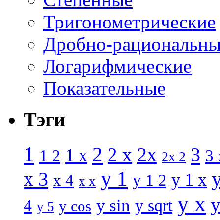
Тригонометрические
Дробно-рациональны
Логарифмические
Показательные
Тэги
1
2
3
2 x
2x
1 x
1 2
3 
2x 2
y 1
x 3
y 1 x
x 4
y 1 2
x x
y x
y
y sin
4
y sqrt
y cos
y 5