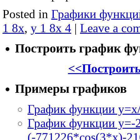
Posted in
Графики функци
1 8x
,
y 1 8x 4
|
Leave a co
Построить график ф
<<Построить
Примеры графиков
График функции y=x/
График функции y=-
(-771226*cos(3*x)-21