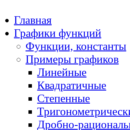
Главная
Графики функций
Функции, константы
Примеры графиков
Линейные
Квадратичные
Степенные
Тригонометрическ
Дробно-рациональ