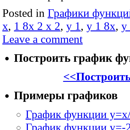
Posted in
Графики функци
x
,
1 8x 2 x 2
,
y 1
,
y 1 8x
,
y
Leave a comment
Построить график ф
<<Построить
Примеры графиков
График функции y=x/
График функции y=-