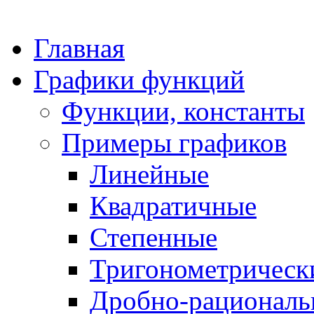
Главная
Графики функций
Функции, константы
Примеры графиков
Линейные
Квадратичные
Степенные
Тригонометрическ
Дробно-рациональ