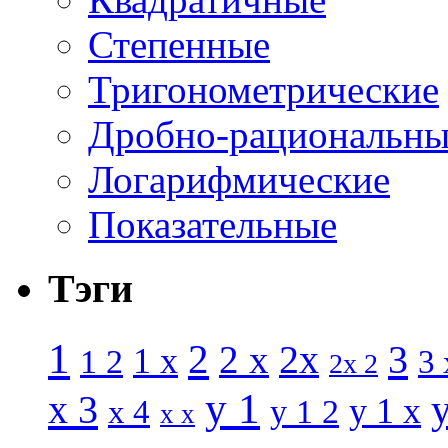
Степенные
Тригонометрические
Дробно-рациональны
Логарифмические
Показательные
Тэги
1
2
3
2 x
2x
1 x
1 2
3 
2x 2
y 1
x 3
y 1 x
x 4
y 1 2
x x