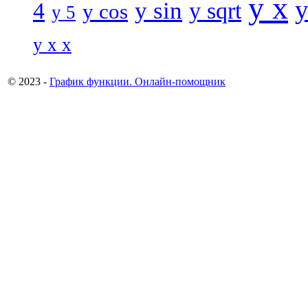
y x
y
y sin
4
y sqrt
y cos
y 5
y x x
© 2023 -
График функции. Онлайн-помощник