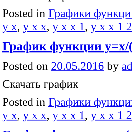
Posted in
Графики функци
y x
,
y x x
,
y x x 1
,
y x x 1 2
График функции y=x/
Posted on
20.05.2016
by
a
Скачать график
Posted in
Графики функци
y x
,
y x x
,
y x x 1
,
y x x 1 2