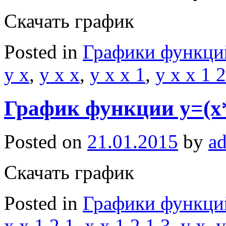
Скачать график
Posted in
Графики функци
y x
,
y x x
,
y x x 1
,
y x x 1 2
График функции y=(x*(
Posted on
21.01.2015
by
a
Скачать график
Posted in
Графики функци
x x 1 2 1
,
x x 1 2 1 3
,
y x
,
y