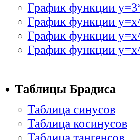
График функции y=3
График функции y=x
График функции y=x
График функции y=x^
Таблицы Брадиса
Таблица синусов
Таблица косинусов
Таблица тангенсов