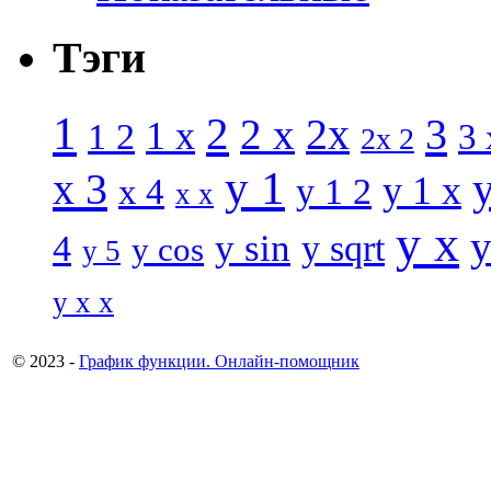
Тэги
1
2
3
2 x
2x
1 x
1 2
3 
2x 2
y 1
x 3
y 1 x
x 4
y 1 2
x x
y x
y
y sin
4
y sqrt
y cos
y 5
y x x
© 2023 -
График функции. Онлайн-помощник