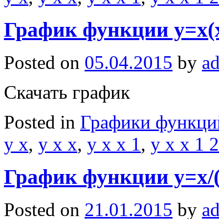
График функции y=x(x
Posted on
05.04.2015
by
a
Скачать график
Posted in
Графики функци
y x
,
y x x
,
y x x 1
,
y x x 1 2
График функции y=x/(
Posted on
21.01.2015
by
a