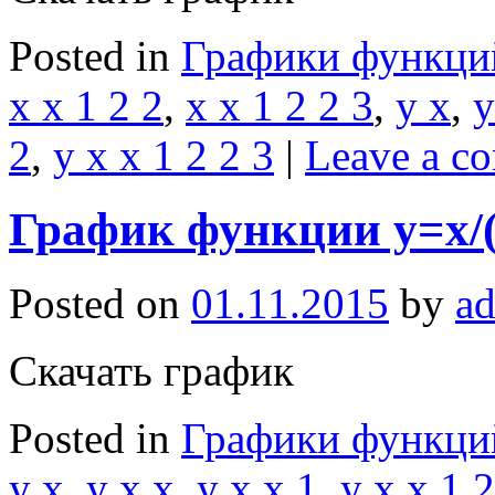
Posted in
Графики функци
x x 1 2 2
,
x x 1 2 2 3
,
y x
,
y
2
,
y x x 1 2 2 3
|
Leave a c
График функции y=x/(
Posted on
01.11.2015
by
a
Скачать график
Posted in
Графики функци
y x
,
y x x
,
y x x 1
,
y x x 1 2