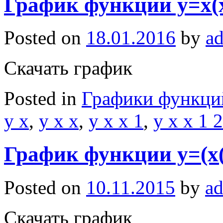
График функции y=x(
Posted on
18.01.2016
by
a
Скачать график
Posted in
Графики функци
y x
,
y x x
,
y x x 1
,
y x x 1 2
График функции y=(x(x
Posted on
10.11.2015
by
a
Скачать график