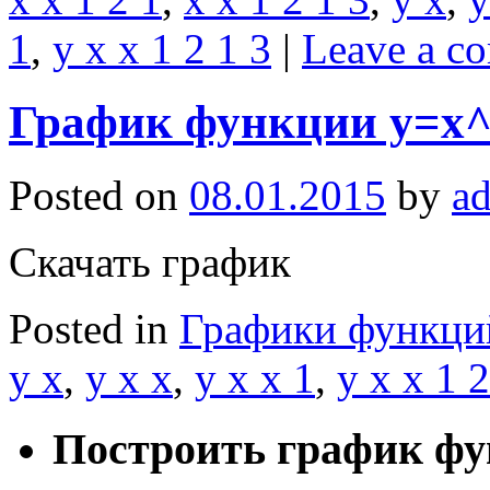
1
,
y x x 1 2 1 3
|
Leave a c
График функции y=x^/
Posted on
08.01.2015
by
a
Скачать график
Posted in
Графики функци
y x
,
y x x
,
y x x 1
,
y x x 1 2
Построить график ф