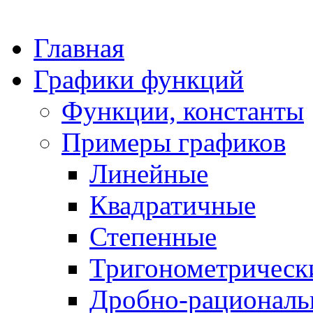
Главная
Графики функций
Функции, константы
Примеры графиков
Линейные
Квадратичные
Степенные
Тригонометрическ
Дробно-рациональ