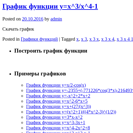
График функции y=x^3/x^4-1
Posted on
20.10.2016
by
admin
Скачать график
Posted in
Графики функций
|
Tagged
x
,
x 3
,
x 3 x
,
x 3 x 4
,
x 3 x 4 
Построить график функции
Примеры графиков
График функции y=x/2-cos(x)
График функции y=-2355+(-771226*cos(3*x)-216493*
График функции y=-x^2+2*x+2
График функции y=x^2-6*x+5
График функции y=x+(27/(x^3))
График функции y=(x^2+1)/((4*x^2-3)^(1/2))
График функции y=3*x-x^2
График функции y=x^3-3x+1
График функции y=x^4-2x^2+8