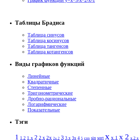
График функции y=x^3-x^2-x-1
Таблицы Брадиса
Таблица синусов
Таблица косинусов
Таблица тангенсов
Таблица котангенсов
Виды графиков функций
Линейные
Квадратичные
Степенные
Тригонометрические
Дробно-рациональные
Логарифмические
Показательные
Тэги
x
x 2
1
2
3
2 x
2x
x 1
1 x
sin
1 2
3 x
3x
4
sqrt
x 2 x
cos
2x 2
5