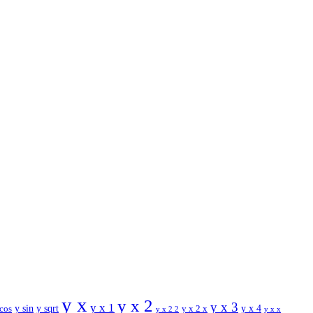
y x
y x 2
y x 3
y x 1
y sin
y sqrt
y x 2 x
y x 4
 cos
y x x
y x 2 2