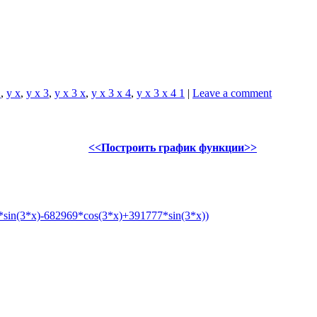
1
,
y x
,
y x 3
,
y x 3 x
,
y x 3 x 4
,
y x 3 x 4 1
|
Leave a comment
<<Построить график функции>>
sin(3*x)-682969*cos(3*x)+391777*sin(3*x))