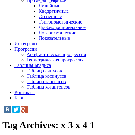
Примеры графиков
Линейные
Квадратичные
Степенные
Тригонометрические
Дробно-рациональные
Логарифмические
Показательные
Интегралы
Прогресии
Арифметическая прогрессия
Геометрическая прогрессия
Таблицы Брадиса
Таблица синусов
Таблица косинусов
Таблица тангенсов
Таблица котангенсов
Контакты
Блог
Tag Archives:
x 3 x 4 1