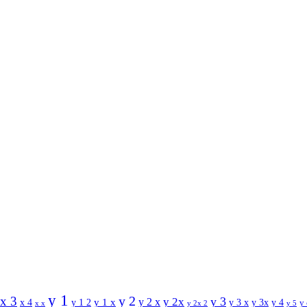
y 1
y 2
x 3
y 3
y 2 x
y 2x
y 1 x
x 4
y 1 2
y 3 x
y 3x
y 4
y
x x
y 2x 2
y 5