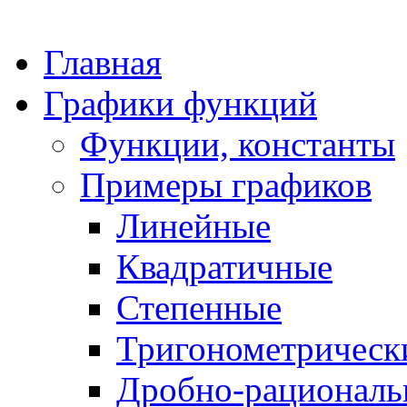
Главная
Графики функций
Функции, константы
Примеры графиков
Линейные
Квадратичные
Степенные
Тригонометрическ
Дробно-рациональ