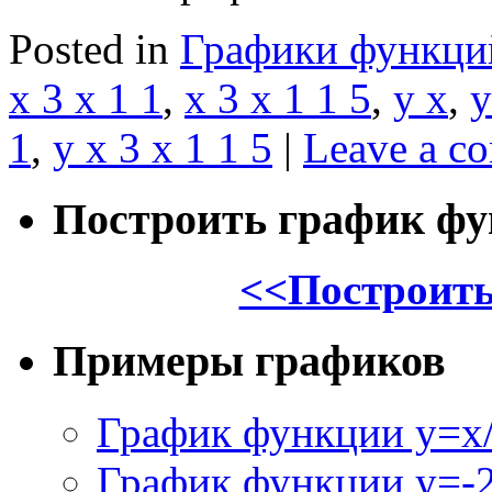
Posted in
Графики функци
x 3 x 1 1
,
x 3 x 1 1 5
,
y x
,
y
1
,
y x 3 x 1 1 5
|
Leave a c
Построить график ф
<<Построить
Примеры графиков
График функции y=x/
График функции y=-