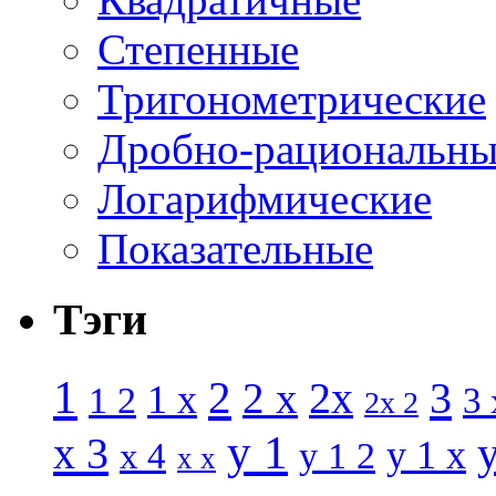
Степенные
Тригонометрические
Дробно-рациональны
Логарифмические
Показательные
Тэги
1
2
3
2 x
2x
1 x
1 2
3 
2x 2
y 1
x 3
y 1 x
x 4
y 1 2
x x