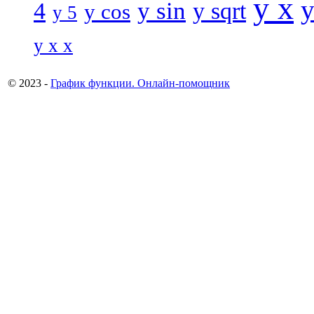
y x
y
y sin
4
y sqrt
y cos
y 5
y x x
© 2023 -
График функции. Онлайн-помощник