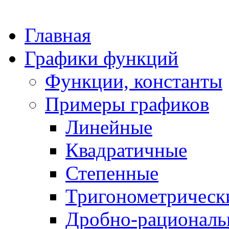
Главная
Графики функций
Функции, константы
Примеры графиков
Линейные
Квадратичные
Степенные
Тригонометрическ
Дробно-рациональ