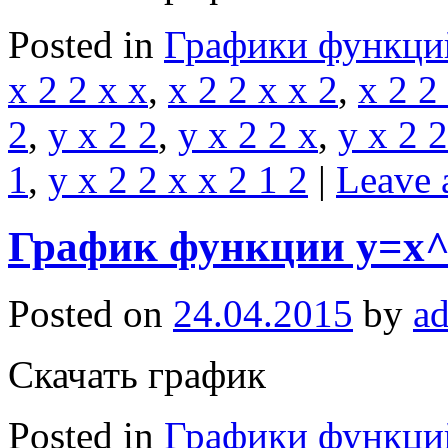
Posted in
Графики функци
x 2 2 x x
,
x 2 2 x x 2
,
x 2 2
2
,
y x 2 2
,
y x 2 2 x
,
y x 2 2
1
,
y x 2 2 x x 2 1 2
|
Leave 
График функции y=x^
Posted on
24.04.2015
by
a
Скачать график
Posted in
Графики функци