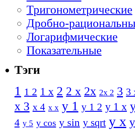
Тригонометрические
Дробно-рациональны
Логарифмические
Показательные
Тэги
1
2
3
2 x
2x
1 x
1 2
3 
2x 2
y 1
x 3
y 1 x
x 4
y 1 2
x x
y x
y
y sin
4
y sqrt
y cos
y 5