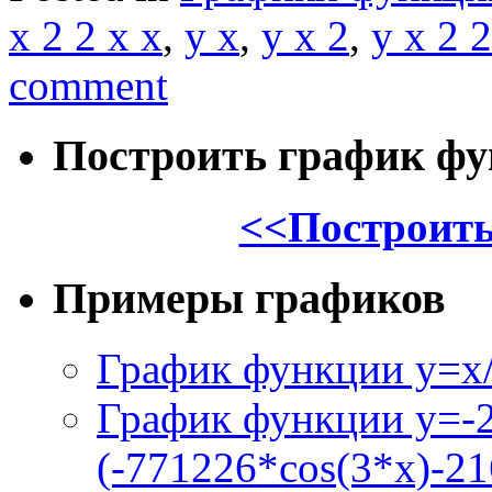
x 2 2 x x
,
y x
,
y x 2
,
y x 2 2
comment
Построить график ф
<<Построить
Примеры графиков
График функции y=x/
График функции y=-
(-771226*cos(3*x)-21