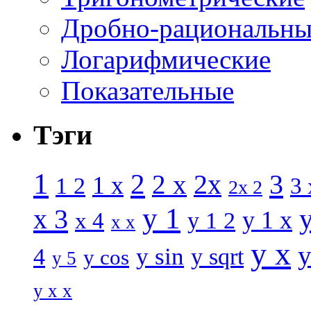
Дробно-рациональны
Логарифмические
Показательные
Тэги
1
2
3
2 x
2x
1 x
1 2
3 
2x 2
y 1
x 3
y 1 x
x 4
y 1 2
x x
y x
y
y sin
4
y sqrt
y cos
y 5
y x x