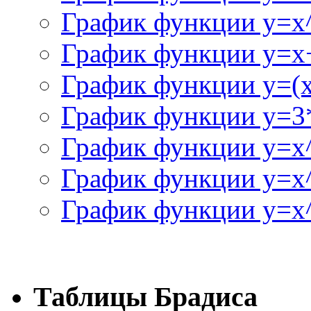
График функции y=x
График функции y=x+
График функции y=(x^
График функции y=3
График функции y=x
График функции y=x
График функции y=x^
Таблицы Брадиса