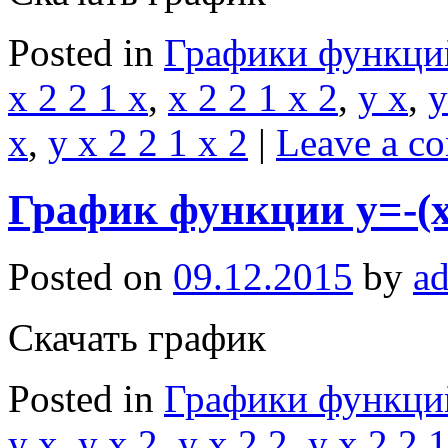
Posted in
Графики функци
x 2 2 1 x
,
x 2 2 1 x 2
,
y x
,
y
x
,
y x 2 2 1 x 2
|
Leave a c
График функции y=-(
Posted on
09.12.2015
by
a
Скачать график
Posted in
Графики функци
y x
,
y x 2
,
y x 2 2
,
y x 2 2 1