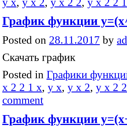
y x
,
y x 2
,
y x 2 2
,
y x 2 2 1
График функции y=(x^
Posted on
28.11.2017
by
a
Скачать график
Posted in
Графики функци
x 2 2 1 x
,
y x
,
y x 2
,
y x 2 2
comment
График функции y=(x+