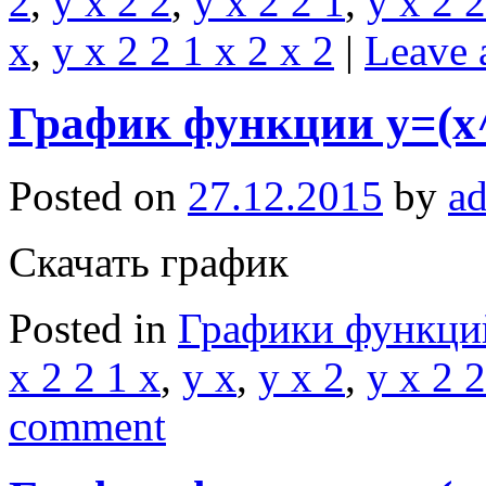
2
,
y x 2 2
,
y x 2 2 1
,
y x 2 2
x
,
y x 2 2 1 x 2 x 2
|
Leave 
График функции y=(x^
Posted on
27.12.2015
by
a
Скачать график
Posted in
Графики функци
x 2 2 1 x
,
y x
,
y x 2
,
y x 2 2
comment