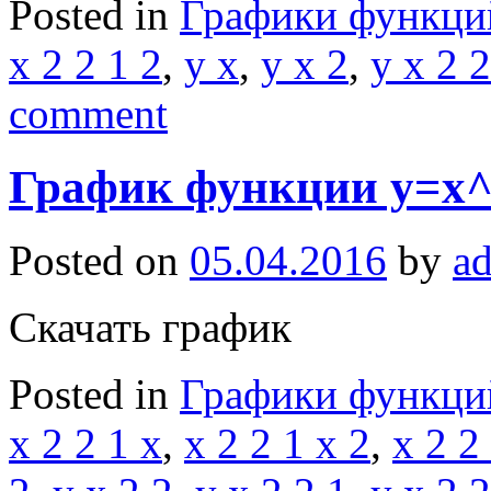
Posted in
Графики функци
x 2 2 1 2
,
y x
,
y x 2
,
y x 2 2
comment
График функции y=x^2
Posted on
05.04.2016
by
a
Скачать график
Posted in
Графики функци
x 2 2 1 x
,
x 2 2 1 x 2
,
x 2 2