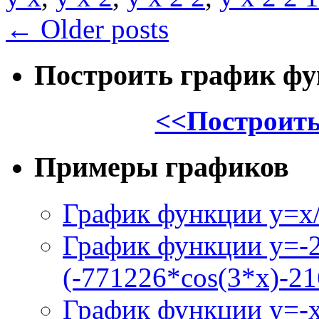
←
Older posts
Построить график ф
<<Построить
Примеры графиков
График функции y=x/
График функции y=-
(-771226*cos(3*x)-21
График функции y=-