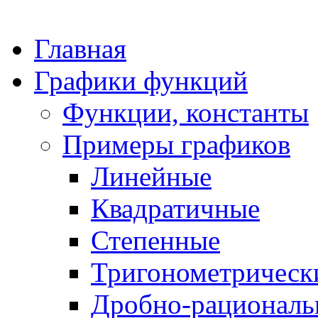
Главная
Графики функций
Функции, константы
Примеры графиков
Линейные
Квадратичные
Степенные
Тригонометрическ
Дробно-рациональ