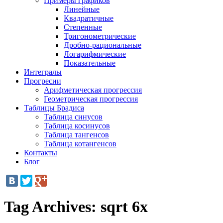
Примеры графиков
Линейные
Квадратичные
Степенные
Тригонометрические
Дробно-рациональные
Логарифмические
Показательные
Интегралы
Прогресии
Арифметическая прогрессия
Геометрическая прогрессия
Таблицы Брадиса
Таблица синусов
Таблица косинусов
Таблица тангенсов
Таблица котангенсов
Контакты
Блог
Tag Archives:
sqrt 6x