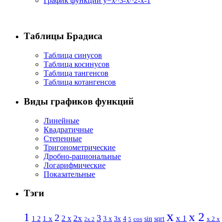
График функции y=x^3-x^2-x-1
Таблицы Брадиса
Таблица синусов
Таблица косинусов
Таблица тангенсов
Таблица котангенсов
Виды графиков функций
Линейные
Квадратичные
Степенные
Тригонометрические
Дробно-рациональные
Логарифмические
Показательные
Тэги
x
x 2
1
2
3
2 x
2x
x 1
1 x
sin
1 2
3 x
3x
4
sqrt
x 2 x
cos
2x 2
5