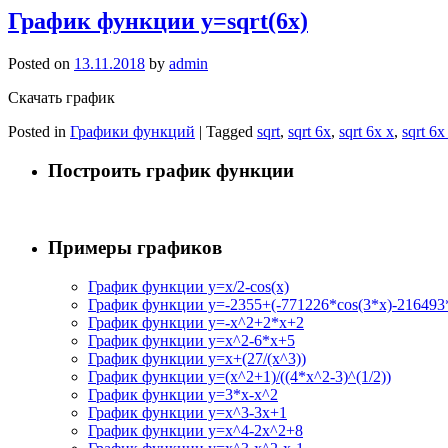
График функции y=sqrt(6x)
Posted on
13.11.2018
by
admin
Скачать график
Posted in
Графики функций
|
Tagged
sqrt
,
sqrt 6x
,
sqrt 6x x
,
sqrt 6x
Построить график функции
Примеры графиков
График функции y=x/2-cos(x)
График функции y=-2355+(-771226*cos(3*x)-216493*
График функции y=-x^2+2*x+2
График функции y=x^2-6*x+5
График функции y=x+(27/(x^3))
График функции y=(x^2+1)/((4*x^2-3)^(1/2))
График функции y=3*x-x^2
График функции y=x^3-3x+1
График функции y=x^4-2x^2+8