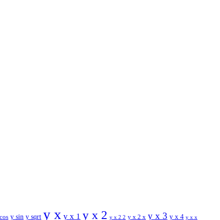
y x
y x 2
y x 3
y x 1
y sin
y sqrt
y x 2 x
y x 4
 cos
y x x
y x 2 2