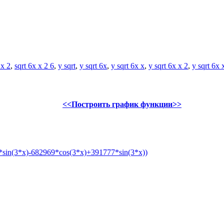
 x 2
,
sqrt 6x x 2 6
,
y sqrt
,
y sqrt 6x
,
y sqrt 6x x
,
y sqrt 6x x 2
,
y sqrt 6x 
<<Построить график функции>>
sin(3*x)-682969*cos(3*x)+391777*sin(3*x))