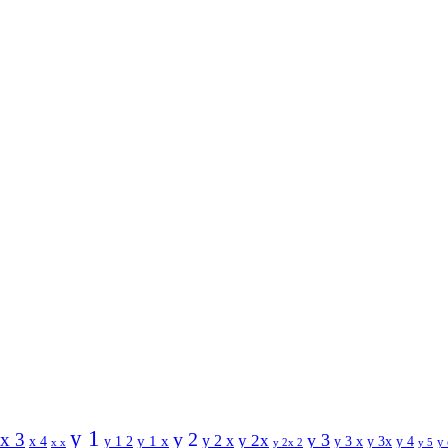
y 1
y 2
x 3
y 3
y 2 x
y 2x
y 1 x
x 4
y 1 2
y 3 x
y 3x
y 4
y
x x
y 2x 2
y 5