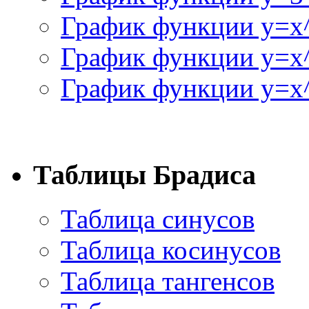
График функции y=x
График функции y=x
График функции y=x^
Таблицы Брадиса
Таблица синусов
Таблица косинусов
Таблица тангенсов