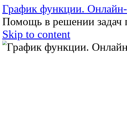
График функции. Онлайн
Помощь в решении задач 
Skip to content