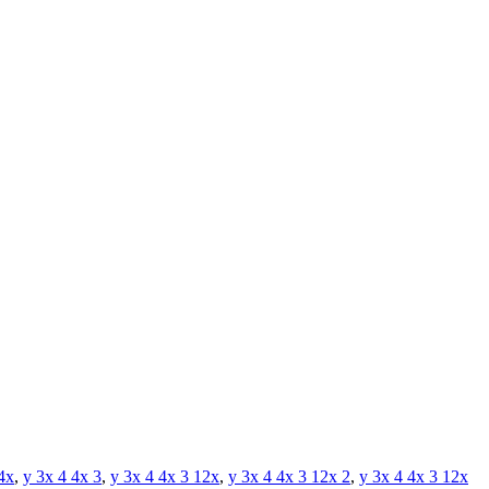
4x
,
y 3x 4 4x 3
,
y 3x 4 4x 3 12x
,
y 3x 4 4x 3 12x 2
,
y 3x 4 4x 3 12x