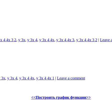
x 4 4x 3 2
,
y 3x
,
y 3x 4
,
y 3x 4 4x
,
y 3x 4 4x 3
,
y 3x 4 4x 3 2
|
Leave 
 3x
,
y 3x 4
,
y 3x 4 4x
,
y 3x 4 4x 1
|
Leave a comment
<<Построить график функции>>