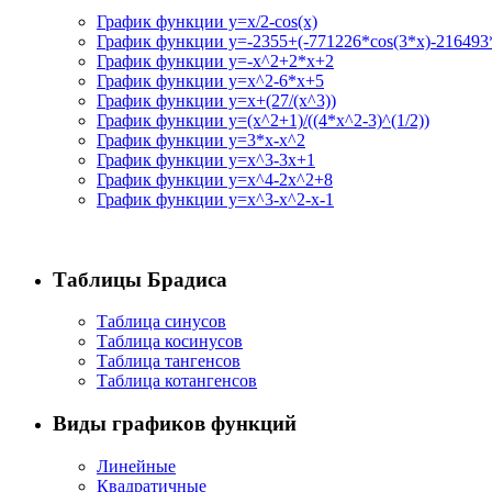
График функции y=x/2-cos(x)
График функции y=-2355+(-771226*cos(3*x)-216493*
График функции y=-x^2+2*x+2
График функции y=x^2-6*x+5
График функции y=x+(27/(x^3))
График функции y=(x^2+1)/((4*x^2-3)^(1/2))
График функции y=3*x-x^2
График функции y=x^3-3x+1
График функции y=x^4-2x^2+8
График функции y=x^3-x^2-x-1
Таблицы Брадиса
Таблица синусов
Таблица косинусов
Таблица тангенсов
Таблица котангенсов
Виды графиков функций
Линейные
Квадратичные