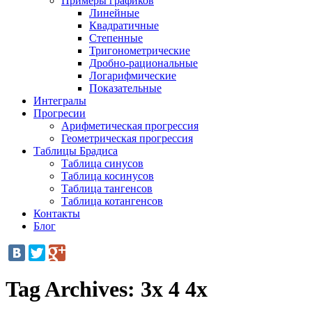
Примеры графиков
Линейные
Квадратичные
Степенные
Тригонометрические
Дробно-рациональные
Логарифмические
Показательные
Интегралы
Прогресии
Арифметическая прогрессия
Геометрическая прогрессия
Таблицы Брадиса
Таблица синусов
Таблица косинусов
Таблица тангенсов
Таблица котангенсов
Контакты
Блог
Tag Archives:
3x 4 4x