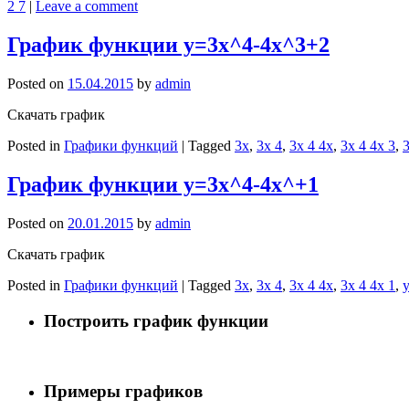
2 7
|
Leave a comment
График функции y=3x^4-4x^3+2
Posted on
15.04.2015
by
admin
Скачать график
Posted in
Графики функций
|
Tagged
3x
,
3x 4
,
3x 4 4x
,
3x 4 4x 3
,
3
График функции y=3x^4-4x^+1
Posted on
20.01.2015
by
admin
Скачать график
Posted in
Графики функций
|
Tagged
3x
,
3x 4
,
3x 4 4x
,
3x 4 4x 1
,
y
Построить график функции
Примеры графиков