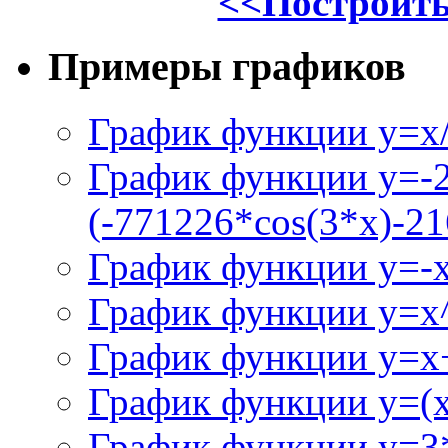
<<Построить
Примеры графиков
График функции y=x/
График функции y=-
(-771226*cos(3*x)-21
График функции y=-
График функции y=x
График функции y=x+
График функции y=(x^
График функции y=3