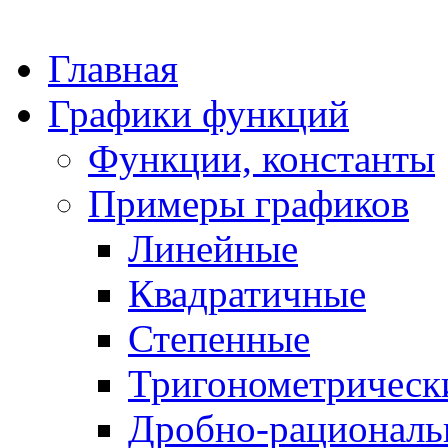
Главная
Графики функций
Функции, константы
Примеры графиков
Линейные
Квадратичные
Степенные
Тригонометрическ
Дробно-рациональ