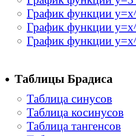
График функции y=x
График функции y=x
График функции y=x^
Таблицы Брадиса
Таблица синусов
Таблица косинусов
Таблица тангенсов