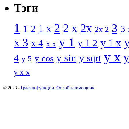
Тэги
1
2
3
2 x
2x
1 x
1 2
3 
2x 2
y 1
x 3
y 1 x
x 4
y 1 2
x x
y x
y
y sin
4
y sqrt
y cos
y 5
y x x
© 2023 -
График функции. Онлайн-помощник