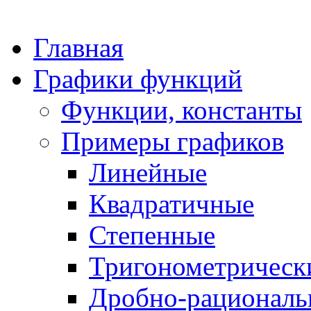
Главная
Графики функций
Функции, константы
Примеры графиков
Линейные
Квадратичные
Степенные
Тригонометрическ
Дробно-рациональ