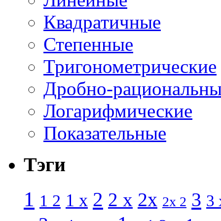
Квадратичные
Степенные
Тригонометрические
Дробно-рациональны
Логарифмические
Показательные
Тэги
1
2
3
2 x
2x
1 x
1 2
3 
2x 2