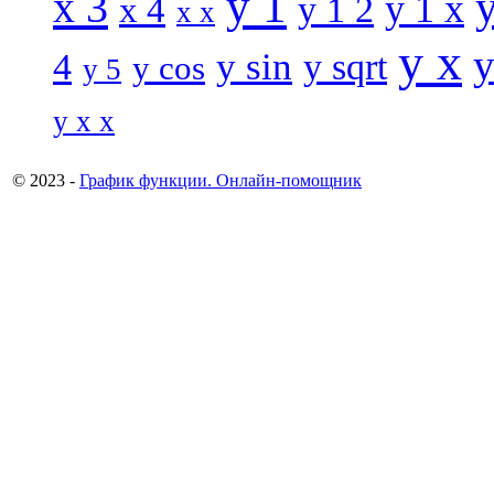
y 1
x 3
y 1 x
x 4
y 1 2
x x
y x
y
y sin
4
y sqrt
y cos
y 5
y x x
© 2023 -
График функции. Онлайн-помощник