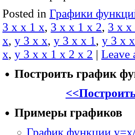
Posted in
Графики функци
3 x x 1 x
,
3 x x 1 x 2
,
3 x x
x
,
y 3 x x
,
y 3 x x 1
,
y 3 x x
x
,
y 3 x x 1 x 2 x 2
|
Leave 
Построить график ф
<<Построить
Примеры графиков
График функции y=x/