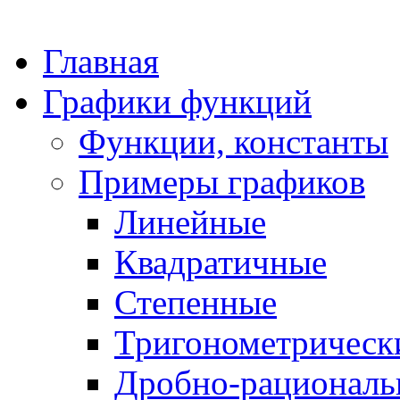
Главная
Графики функций
Функции, константы
Примеры графиков
Линейные
Квадратичные
Степенные
Тригонометрическ
Дробно-рациональ