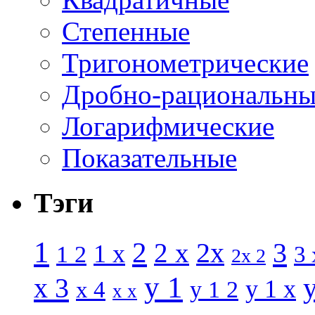
Степенные
Тригонометрические
Дробно-рациональны
Логарифмические
Показательные
Тэги
1
2
3
2 x
2x
1 x
1 2
3 
2x 2
y 1
x 3
y 1 x
x 4
y 1 2
x x