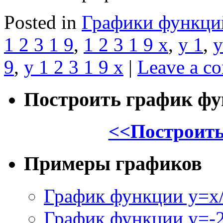
Posted in
Графики функци
1 2 3 1 9
,
1 2 3 1 9 x
,
y 1
,
y
9
,
y 1 2 3 1 9 x
|
Leave a c
Построить график ф
<<Построить
Примеры графиков
График функции y=x/
График функции y=-