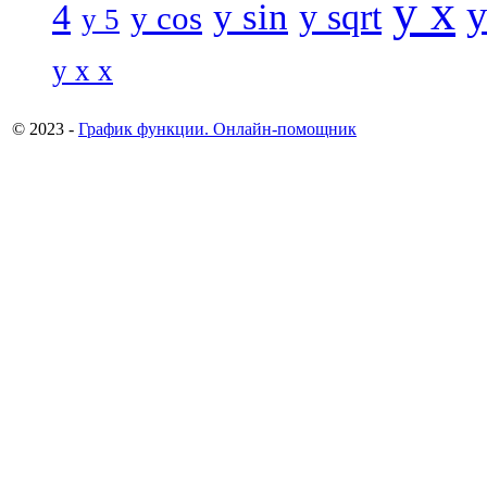
y x
y
y sin
4
y sqrt
y cos
y 5
y x x
© 2023 -
График функции. Онлайн-помощник