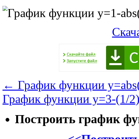
Скач
←
График функции y=abs(
График функции y=3-(1/2
Построить график ф
<<Построить