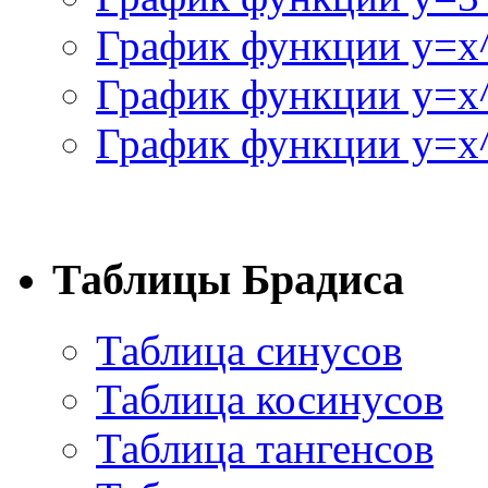
График функции y=x
График функции y=x
График функции y=x^
Таблицы Брадиса
Таблица синусов
Таблица косинусов
Таблица тангенсов