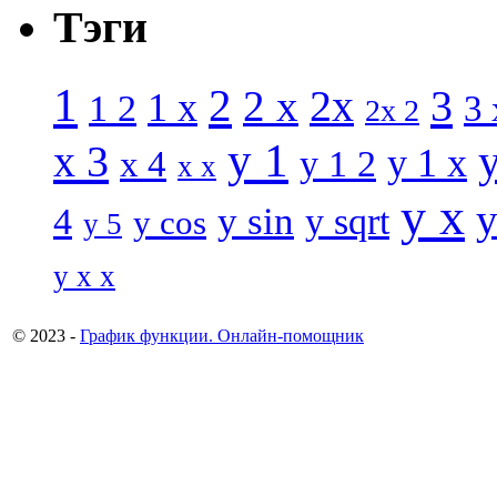
Тэги
1
2
3
2 x
2x
1 x
1 2
3 
2x 2
y 1
x 3
y 1 x
x 4
y 1 2
x x
y x
y
y sin
4
y sqrt
y cos
y 5
y x x
© 2023 -
График функции. Онлайн-помощник