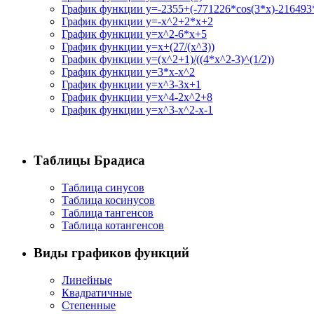
График функции y=-2355+(-771226*cos(3*x)-216493*
График функции y=-x^2+2*x+2
График функции y=x^2-6*x+5
График функции y=x+(27/(x^3))
График функции y=(x^2+1)/((4*x^2-3)^(1/2))
График функции y=3*x-x^2
График функции y=x^3-3x+1
График функции y=x^4-2x^2+8
График функции y=x^3-x^2-x-1
Таблицы Брадиса
Таблица синусов
Таблица косинусов
Таблица тангенсов
Таблица котангенсов
Виды графиков функций
Линейные
Квадратичные
Степенные