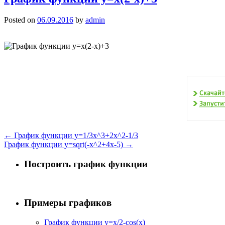
Posted on
06.09.2016
by
admin
←
График функции y=1/3x^3+2x^2-1/3
График функции y=sqrt(-x^2+4x-5)
→
Построить график функции
Примеры графиков
График функции y=x/2-cos(x)