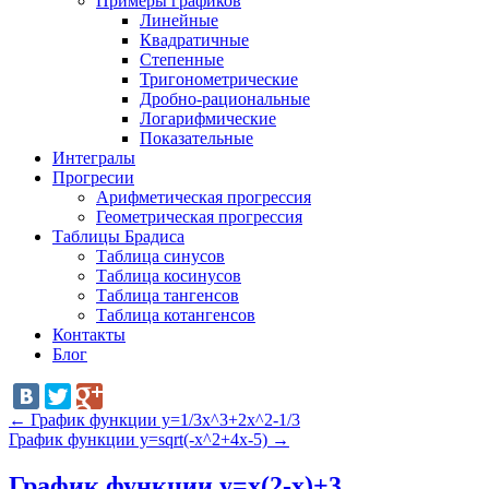
Примеры графиков
Линейные
Квадратичные
Степенные
Тригонометрические
Дробно-рациональные
Логарифмические
Показательные
Интегралы
Прогресии
Арифметическая прогрессия
Геометрическая прогрессия
Таблицы Брадиса
Таблица синусов
Таблица косинусов
Таблица тангенсов
Таблица котангенсов
Контакты
Блог
←
График функции y=1/3x^3+2x^2-1/3
График функции y=sqrt(-x^2+4x-5)
→
График функции y=x(2-x)+3