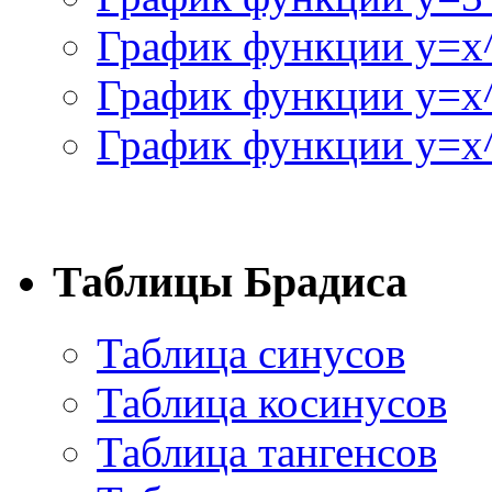
График функции y=x
График функции y=x
График функции y=x^
Таблицы Брадиса
Таблица синусов
Таблица косинусов
Таблица тангенсов