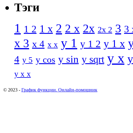
Тэги
1
2
3
2 x
2x
1 x
1 2
3 
2x 2
y 1
x 3
y 1 x
x 4
y 1 2
x x
y x
y
y sin
4
y sqrt
y cos
y 5
y x x
© 2023 -
График функции. Онлайн-помощник