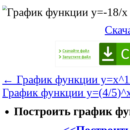
Скач
←
График функции y=x^1/
График функции y=(4/5)^
Построить график ф
<<Построить