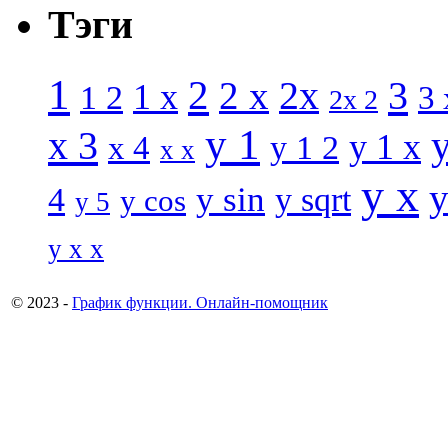
Тэги
1
2
3
2 x
2x
1 x
1 2
3 
2x 2
y 1
x 3
y 1 x
x 4
y 1 2
x x
y x
y
y sin
4
y sqrt
y cos
y 5
y x x
© 2023 -
График функции. Онлайн-помощник