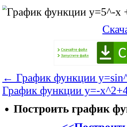
Скач
←
График функции y=sin^
График функции y=-x^2+
Построить график ф
<<Построить