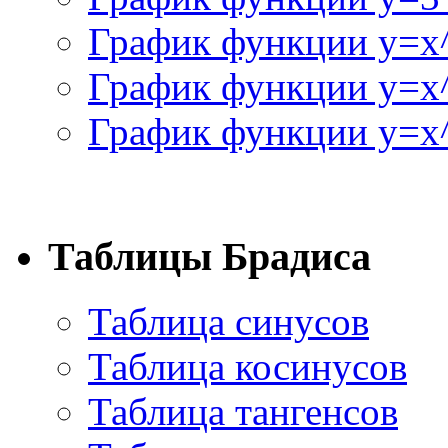
График функции y=x
График функции y=x
График функции y=x^
Таблицы Брадиса
Таблица синусов
Таблица косинусов
Таблица тангенсов