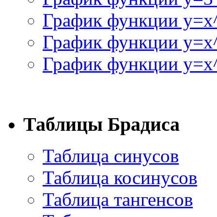
График функции y=x
График функции y=x
График функции y=x^
Таблицы Брадиса
Таблица синусов
Таблица косинусов
Таблица тангенсов