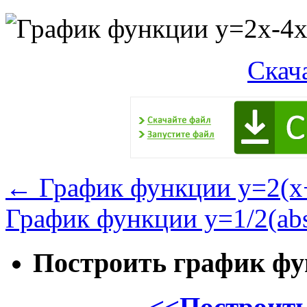
Скач
←
График функции y=2(x
График функции y=1/2(abs
Построить график ф
<<Построить