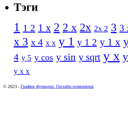
Тэги
1
2
3
2 x
2x
1 x
1 2
3 
2x 2
y 1
x 3
y 1 x
x 4
y 1 2
x x
y x
y
y sin
4
y sqrt
y cos
y 5
y x x
© 2023 -
График функции. Онлайн-помощник