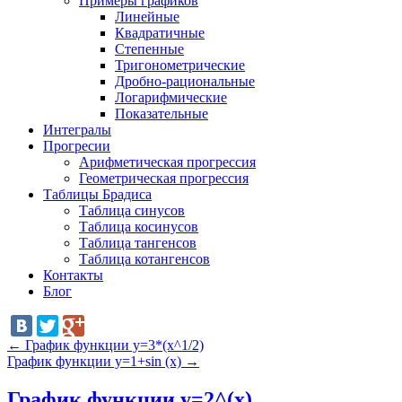
Примеры графиков
Линейные
Квадратичные
Степенные
Тригонометрические
Дробно-рациональные
Логарифмические
Показательные
Интегралы
Прогресии
Арифметическая прогрессия
Геометрическая прогрессия
Таблицы Брадиса
Таблица синусов
Таблица косинусов
Таблица тангенсов
Таблица котангенсов
Контакты
Блог
←
График функции y=3*(x^1/2)
График функции y=1+sin (x)
→
График функции y=2^(x)