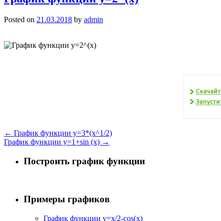
Posted on
21.03.2018
by
admin
←
График функции y=3*(x^1/2)
График функции y=1+sin (x)
→
Построить график функции
Примеры графиков
График функции y=x/2-cos(x)