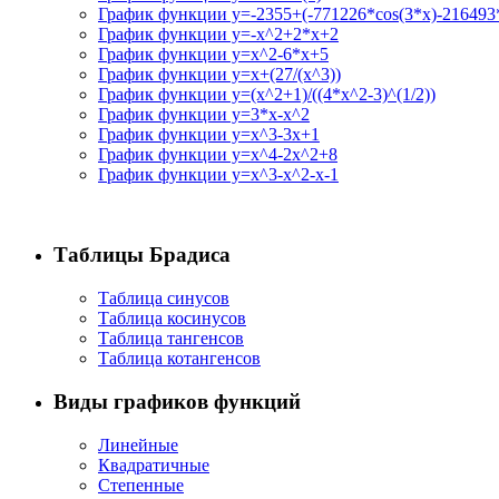
График функции y=-2355+(-771226*cos(3*x)-216493*
График функции y=-x^2+2*x+2
График функции y=x^2-6*x+5
График функции y=x+(27/(x^3))
График функции y=(x^2+1)/((4*x^2-3)^(1/2))
График функции y=3*x-x^2
График функции y=x^3-3x+1
График функции y=x^4-2x^2+8
График функции y=x^3-x^2-x-1
Таблицы Брадиса
Таблица синусов
Таблица косинусов
Таблица тангенсов
Таблица котангенсов
Виды графиков функций
Линейные
Квадратичные
Степенные