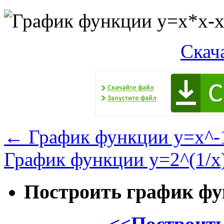
Скач
←
График функции y=x^-
График функции y=2^(1/x
Построить график ф
<<Построить