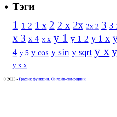
Тэги
1
2
3
2 x
2x
1 x
1 2
3 
2x 2
y 1
x 3
y 1 x
x 4
y 1 2
x x
y x
y
y sin
4
y sqrt
y cos
y 5
y x x
© 2023 -
График функции. Онлайн-помощник