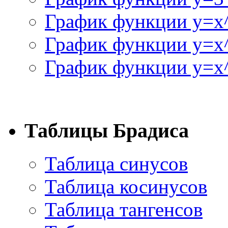
График функции y=x
График функции y=x
График функции y=x^
Таблицы Брадиса
Таблица синусов
Таблица косинусов
Таблица тангенсов