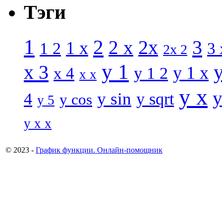
Тэги
1
2
3
2 x
2x
1 x
1 2
3 
2x 2
y 1
x 3
y 1 x
x 4
y 1 2
x x
y x
y
y sin
4
y sqrt
y cos
y 5
y x x
© 2023 -
График функции. Онлайн-помощник