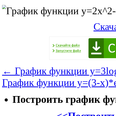
Скач
←
График функции y=3lo
График функции y=(3-x)*e
Построить график ф
<<Построить