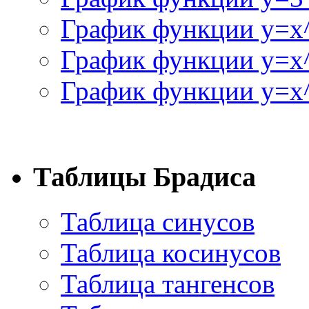
График функции y=x
График функции y=x
График функции y=x^
Таблицы Брадиса
Таблица синусов
Таблица косинусов
Таблица тангенсов