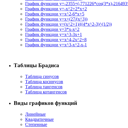
График функции y=-2355+(-771226*cos(3*x)-216493*
График функции y=-x^2+2*x+2
График функции y=x^2-6*x+5
График функции y=x+(27/(x^3))
График функции y=(x^2+1)/((4*x^2-3)^(1/2))
График функции y=3*x-x^2
График функции y=x^3-3x+1
График функции y=x^4-2x^2+8
График функции y=x^3-x^2-x-1
Таблицы Брадиса
Таблица синусов
Таблица косинусов
Таблица тангенсов
Таблица котангенсов
Виды графиков функций
Линейные
Квадратичные
Степенные