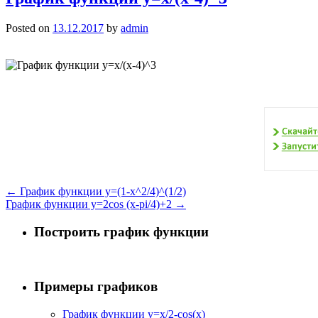
Posted on
13.12.2017
by
admin
←
График функции y=(1-x^2/4)^(1/2)
График функции y=2cos (x-pi/4)+2
→
Построить график функции
Примеры графиков
График функции y=x/2-cos(x)