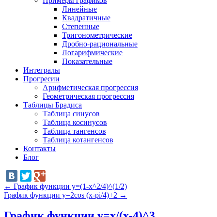
Примеры графиков
Линейные
Квадратичные
Степенные
Тригонометрические
Дробно-рациональные
Логарифмические
Показательные
Интегралы
Прогресии
Арифметическая прогрессия
Геометрическая прогрессия
Таблицы Брадиса
Таблица синусов
Таблица косинусов
Таблица тангенсов
Таблица котангенсов
Контакты
Блог
←
График функции y=(1-x^2/4)^(1/2)
График функции y=2cos (x-pi/4)+2
→
График функции y=x/(x-4)^3