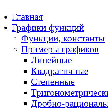
Главная
Графики функций
Функции, константы
Примеры графиков
Линейные
Квадратичные
Степенные
Тригонометрическ
Дробно-рациональ