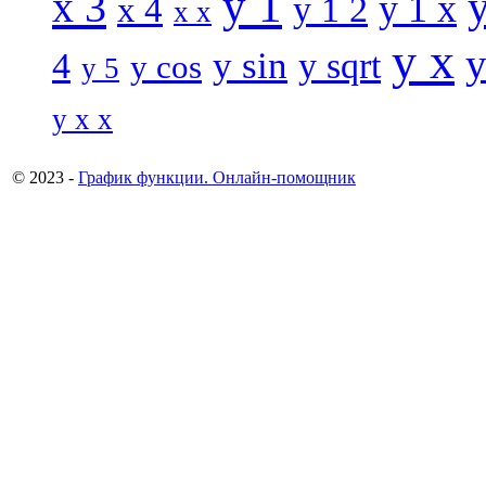
y 1
x 3
y 1 x
x 4
y 1 2
x x
y x
y
y sin
4
y sqrt
y cos
y 5
y x x
© 2023 -
График функции. Онлайн-помощник