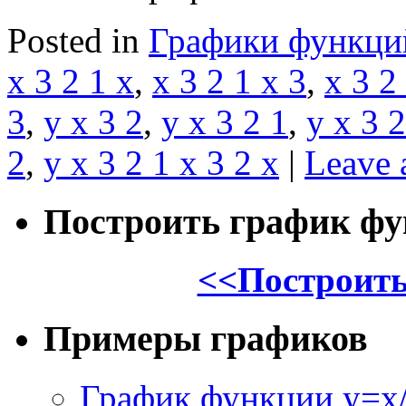
Posted in
Графики функци
x 3 2 1 x
,
x 3 2 1 x 3
,
x 3 2
3
,
y x 3 2
,
y x 3 2 1
,
y x 3 2
2
,
y x 3 2 1 x 3 2 x
|
Leave 
Построить график ф
<<Построить
Примеры графиков
График функции y=x/