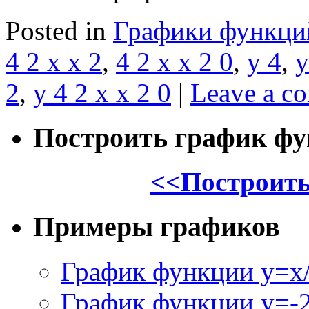
Posted in
Графики функци
4 2 x x 2
,
4 2 x x 2 0
,
y 4
,
y
2
,
y 4 2 x x 2 0
|
Leave a c
Построить график ф
<<Построить
Примеры графиков
График функции y=x/
График функции y=-