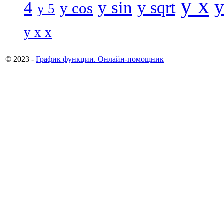
y x
y
y sin
4
y sqrt
y cos
y 5
y x x
© 2023 -
График функции. Онлайн-помощник