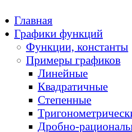
Главная
Графики функций
Функции, константы
Примеры графиков
Линейные
Квадратичные
Степенные
Тригонометрическ
Дробно-рациональ