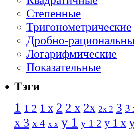
Степенные
Тригонометрические
Дробно-рациональны
Логарифмические
Показательные
Тэги
1
2
3
2 x
2x
1 x
1 2
3 
2x 2
y 1
x 3
y 1 x
x 4
y 1 2
x x