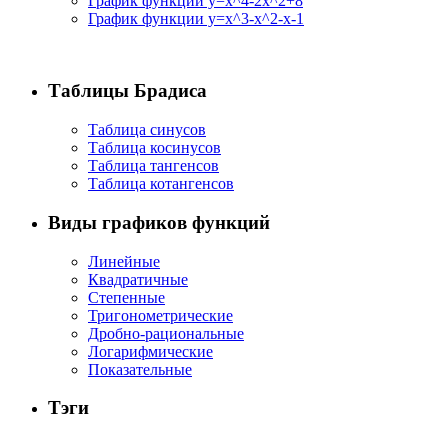
График функции y=x^4-2x^2+8
График функции y=x^3-x^2-x-1
Таблицы Брадиса
Таблица синусов
Таблица косинусов
Таблица тангенсов
Таблица котангенсов
Виды графиков функций
Линейные
Квадратичные
Степенные
Тригонометрические
Дробно-рациональные
Логарифмические
Показательные
Тэги