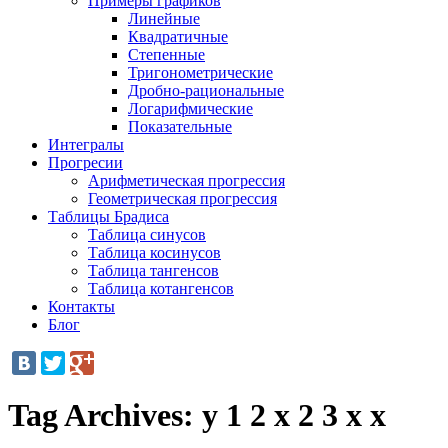
Примеры графиков
Линейные
Квадратичные
Степенные
Тригонометрические
Дробно-рациональные
Логарифмические
Показательные
Интегралы
Прогресии
Арифметическая прогрессия
Геометрическая прогрессия
Таблицы Брадиса
Таблица синусов
Таблица косинусов
Таблица тангенсов
Таблица котангенсов
Контакты
Блог
Tag Archives:
y 1 2 x 2 3 x x