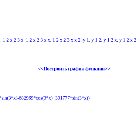
3
,
1 2 x 2 3 x
,
1 2 x 2 3 x x
,
1 2 x 2 3 x x 2
,
y 1
,
y 1 2
,
y 1 2 x
,
y 1 2 x 
<<Построить график функции>>
sin(3*x)-682969*cos(3*x)+391777*sin(3*x))