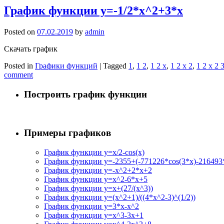
График функции y=-1/2*x^2+3*x
Posted on
07.02.2019
by
admin
Скачать график
Posted in
Графики функций
|
Tagged
1
,
1 2
,
1 2 x
,
1 2 x 2
,
1 2 x 2 
comment
Построить график функции
Примеры графиков
График функции y=x/2-cos(x)
График функции y=-2355+(-771226*cos(3*x)-216493*
График функции y=-x^2+2*x+2
График функции y=x^2-6*x+5
График функции y=x+(27/(x^3))
График функции y=(x^2+1)/((4*x^2-3)^(1/2))
График функции y=3*x-x^2
График функции y=x^3-3x+1